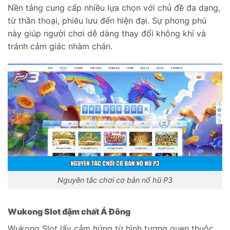
Nền tảng cung cấp nhiều lựa chọn với chủ đề đa dạng,
từ thần thoại, phiêu lưu đến hiện đại.
Sự phong phú
này giúp người chơi dễ dàng thay đổi không khí và
tránh cảm giác nhàm chán.
Nguyên tắc chơi cơ bản nổ hũ P3
Wukong Slot đậm chất Á Đông
Wukong Slot lấy cảm hứng từ hình tượng quen thuộc