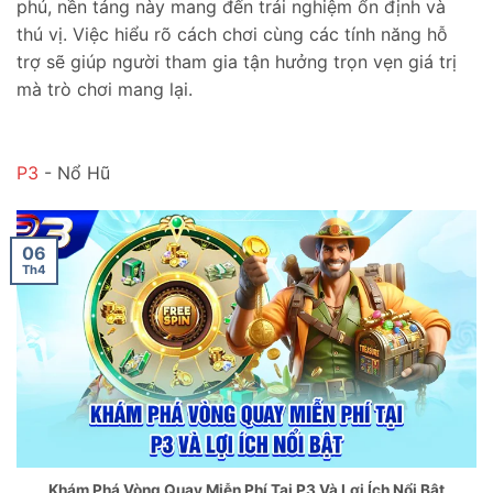
phú, nền tảng này mang đến trải nghiệm ổn định và
thú vị. Việc hiểu rõ cách chơi cùng các tính năng hỗ
trợ sẽ giúp người tham gia tận hưởng trọn vẹn giá trị
mà trò chơi mang lại.
P3
-
Nổ Hũ
06
Th4
Khám Phá Vòng Quay Miễn Phí Tại P3 Và Lợi Ích Nổi Bật