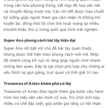
trong văn hóa phương Đông, kết hợp đồ họa sắc nét
và chuyển động mượt mà. Các chi tiết được trau chuốt
kỹ lưỡng giúp người tham gia cảm nhận rõ không khí
huyền ảo, đồng thời lối chơi linh hoạt mang lại nhiều
khoảnh khắc thú vị trong suốt quá trình trải nghiệm.
Super Ace phong cách bài tây hiện đại
Super Ace nổi bật với chủ đề bài tây quen thuộc
nhưng được thể hiện theo phong cách mới mẻ. Nhịp
độ nhanh cùng bố cục rõ ràng giúp người chơi nhanh
chóng làm quen. Đây là lựa chọn phù hợp cho những ai
yêu thích sự gọn gàng, trực quan và tính giải trí cao.
Treasures of Aztec khám phá cổ đại
Treasures of Aztec đưa người tham gia bước vào hành
trình tìm hiểu nền văn minh cổ xưa. Trò chơi tích hợp
nhiều cơ chế đặc biệt, góp phần gia tăng cơ hội nhận