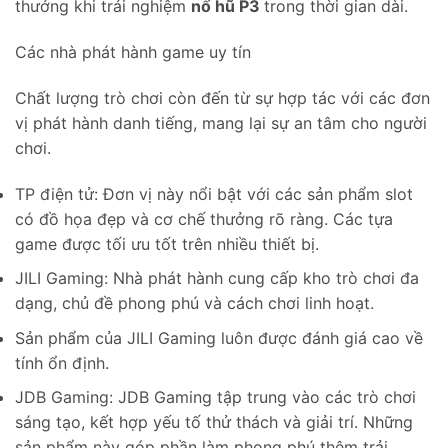
thưởng khi trải nghiệm
nổ hũ P3
trong thời gian dài.
Các nhà phát hành game uy tín
Chất lượng trò chơi còn đến từ sự hợp tác với các đơn
vị phát hành danh tiếng, mang lại sự an tâm cho người
chơi.
TP điện tử: Đơn vị này nổi bật với các sản phẩm slot
có đồ họa đẹp và cơ chế thưởng rõ ràng. Các tựa
game được tối ưu tốt trên nhiều thiết bị.
JILI Gaming: Nhà phát hành cung cấp kho trò chơi đa
dạng, chủ đề phong phú và cách chơi linh hoạt.
Sản phẩm của JILI Gaming luôn được đánh giá cao về
tính ổn định.
JDB Gaming: JDB Gaming tập trung vào các trò chơi
sáng tạo, kết hợp yếu tố thử thách và giải trí. Những
sản phẩm này góp phần làm phong phú thêm trải