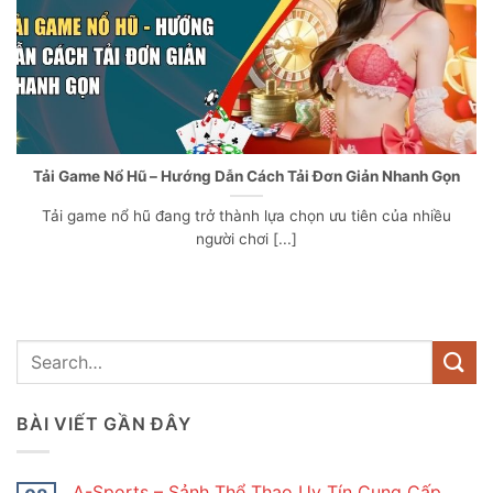
Tải Game Nổ Hũ – Hướng Dẫn Cách Tải Đơn Giản Nhanh Gọn
Tải game nổ hũ đang trở thành lựa chọn ưu tiên của nhiều
người chơi [...]
BÀI VIẾT GẦN ĐÂY
A-Sports – Sảnh Thể Thao Uy Tín Cung Cấp