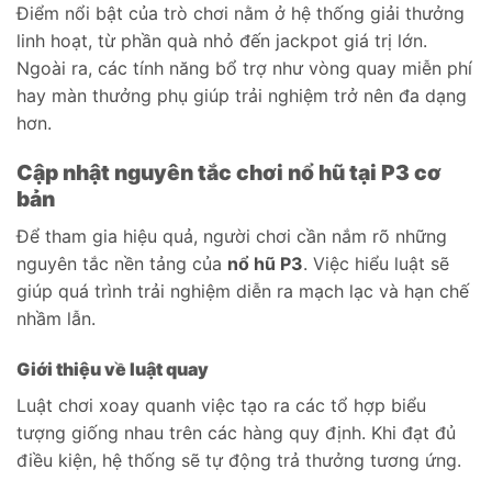
Điểm nổi bật của trò chơi nằm ở hệ thống giải thưởng
linh hoạt, từ phần quà nhỏ đến jackpot giá trị lớn.
Ngoài ra, các tính năng bổ trợ như vòng quay miễn phí
hay màn thưởng phụ giúp trải nghiệm trở nên đa dạng
hơn.
Cập nhật nguyên tắc chơi nổ hũ tại P3 cơ
bản
Để tham gia hiệu quả, người chơi cần nắm rõ những
nguyên tắc nền tảng của
nổ hũ P3
. Việc hiểu luật sẽ
giúp quá trình trải nghiệm diễn ra mạch lạc và hạn chế
nhầm lẫn.
Giới thiệu về luật quay
Luật chơi xoay quanh việc tạo ra các tổ hợp biểu
tượng giống nhau trên các hàng quy định. Khi đạt đủ
điều kiện, hệ thống sẽ tự động trả thưởng tương ứng.