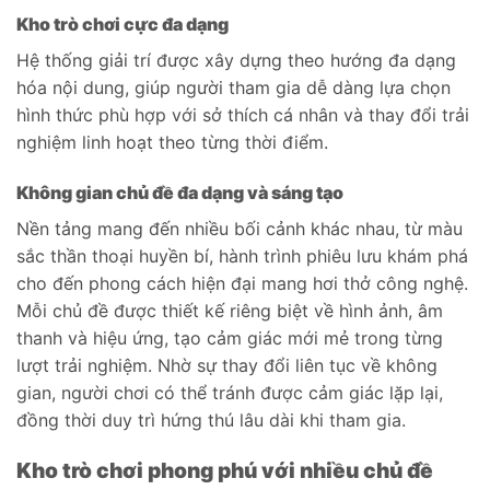
Kho trò chơi cực đa dạng
Hệ thống giải trí được xây dựng theo hướng đa dạng
hóa nội dung, giúp người tham gia dễ dàng lựa chọn
hình thức phù hợp với sở thích cá nhân và thay đổi trải
nghiệm linh hoạt theo từng thời điểm.
Không gian chủ đề đa dạng và sáng tạo
Nền tảng mang đến nhiều bối cảnh khác nhau, từ màu
sắc thần thoại huyền bí, hành trình phiêu lưu khám phá
cho đến phong cách hiện đại mang hơi thở công nghệ.
Mỗi chủ đề được thiết kế riêng biệt về hình ảnh, âm
thanh và hiệu ứng, tạo cảm giác mới mẻ trong từng
lượt trải nghiệm. Nhờ sự thay đổi liên tục về không
gian, người chơi có thể tránh được cảm giác lặp lại,
đồng thời duy trì hứng thú lâu dài khi tham gia.
Kho trò chơi phong phú với nhiều chủ đề