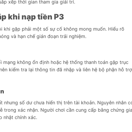
p xếp thời gian tham gia giải trí.
p khi nạp tiền P3
đôi khi gặp phải một số sự cố không mong muốn. Hiểu rõ
óng và hạn chế gián đoạn trải nghiệm.
nối mạng không ổn định hoặc hệ thống thanh toán gặp trục
 nên kiểm tra lại thông tin đã nhập và liên hệ bộ phận hỗ trợ
ận
t nhưng số dư chưa hiển thị trên tài khoản. Nguyên nhân c
trễ trong xác nhận. Người chơi cần cung cấp bằng chứng gi
p nhật chính xác.