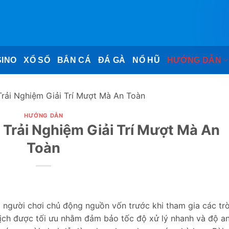
INO
XỔ SỐ
BẮN CÁ
ĐÁ GÀ
NỔ HŨ
HƯỚNG DẪN
Trải Nghiệm Giải Trí Mượt Mà An Toàn
HƯỚNG DẪN
 Trải Nghiệm Giải Trí Mượt Mà An
Toàn
p người chơi chủ động nguồn vốn trước khi tham gia các tr
o dịch được tối ưu nhằm đảm bảo tốc độ xử lý nhanh và độ a