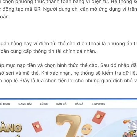
i chọn phương thức thanh toán bằng ví điện tử. Hệ thống s
tự động tạo mã QR. Người dùng chỉ cần mở ứng dụng ví trên
toán.
ân hàng hay ví điện tử, thẻ cào điện thoại là phương án t
cần cung cấp thông tin tài chính cá nhân.
ập mục nạp tiền và chọn hình thức thẻ cào. Sau đó nhập đ
 seri và mã thẻ. Khi xác nhận, hệ thống sẽ kiểm tra dữ liệ
n hợp lệ. Đây là lựa chọn tiện lợi cho những giao dịch nhỏ 