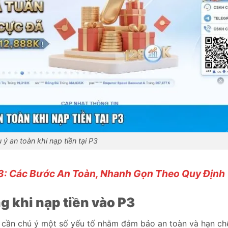
 ý an toàn khi nạp tiền tại P3
P3: Các Bước An Toàn, Nhanh Gọn Theo Quy Định
g khi nạp tiền vào P3
 cần chú ý một số yếu tố nhằm đảm bảo an toàn và hạn ch