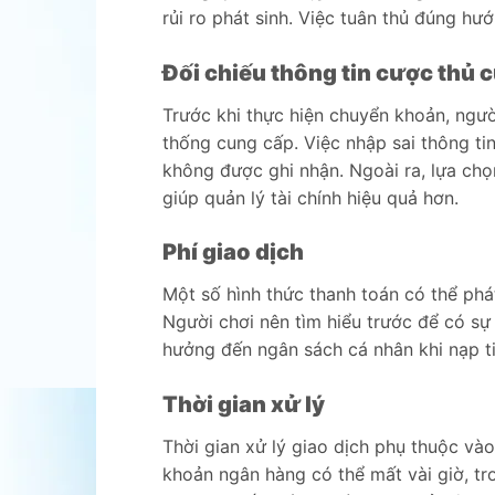
rủi ro phát sinh. Việc tuân thủ đúng hư
Đối chiếu thông tin cược thủ
Trước khi thực hiện chuyển khoản, người
thống cung cấp. Việc nhập sai thông tin
không được ghi nhận. Ngoài ra, lựa chọ
giúp quản lý tài chính hiệu quả hơn.
Phí giao dịch
Một số hình thức thanh toán có thể phát
Người chơi nên tìm hiểu trước để có s
hưởng đến ngân sách cá nhân khi nạp ti
Thời gian xử lý
Thời gian xử lý giao dịch phụ thuộc và
khoản ngân hàng có thể mất vài giờ, tro