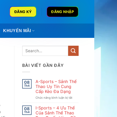
ĐĂNG KÝ
ĐĂNG NHẬP
KHUYẾN MÃI
BÀI VIẾT GẦN ĐÂY
A-Sports – Sảnh Thể
08
Th4
Thao Uy Tín Cung
Cấp Kèo Đa Dạng
ở
Chức năng bình luận bị tắt
A-
ò
Sports
I-Sports – 4 Ưu Thế
08
–
n
Th4
Của Sảnh Thể Thao
Sảnh