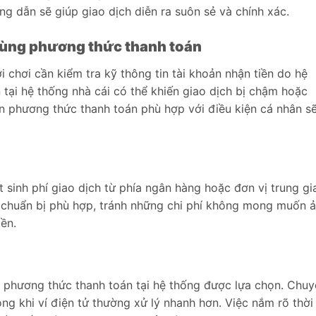
ớng dẫn sẽ giúp giao dịch diễn ra suôn sẻ và chính xác.
 cùng phương thức thanh toán
 chơi cần kiểm tra kỹ thông tin tài khoản nhận tiền do hệ
 tại hệ thống nhà cái có thể khiến giao dịch bị chậm hoặc
n phương thức thanh toán phù hợp với điều kiện cá nhân s
 sinh phí giao dịch từ phía ngân hàng hoặc đơn vị trung gi
ự chuẩn bị phù hợp, tránh những chi phí không mong muốn 
ền.
o phương thức thanh toán tại hệ thống được lựa chọn. Chu
ng khi ví điện tử thường xử lý nhanh hơn. Việc nắm rõ thời