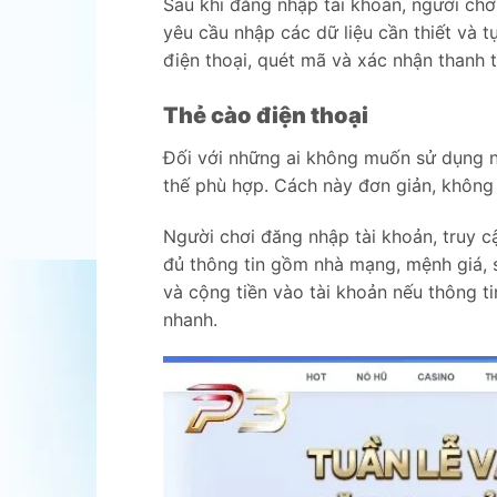
Sau khi đăng nhập tài khoản, người chơ
yêu cầu nhập các dữ liệu cần thiết và 
điện thoại, quét mã và xác nhận thanh 
Thẻ cào điện thoại
Đối với những ai không muốn sử dụng ng
thế phù hợp. Cách này đơn giản, không 
Người chơi đăng nhập tài khoản, truy c
đủ thông tin gồm nhà mạng, mệnh giá, số
và cộng tiền vào tài khoản nếu thông ti
nhanh.