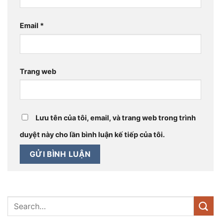
Email
*
Trang web
Lưu tên của tôi, email, và trang web trong trình
duyệt này cho lần bình luận kế tiếp của tôi.