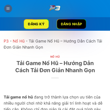
Bỏ
qua
nội
dung
ĐĂNG KÝ
ĐĂNG NHẬP
P3
-
Nổ Hũ
-
Tải Game Nổ Hũ – Hướng Dẫn Cách Tải
Đơn Giản Nhanh Gọn
NỔ HŨ
Tải Game Nổ Hũ – Hướng Dẫn
Cách Tải Đơn Giản Nhanh Gọn
Tải game nổ hũ
đang trở thành lựa chọn ưu tiên của
nhiều người chơi nhờ khả năng giải trí linh hoạt và dễ
tiếp cận. Không chỉ đơn giản là cài đặt quá trình này