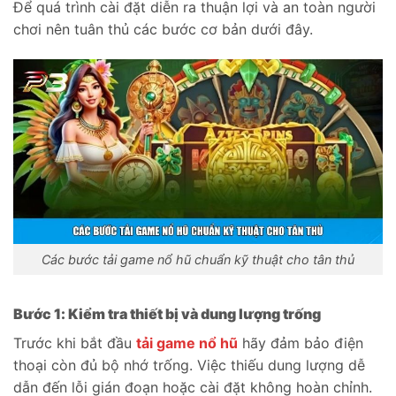
Để quá trình cài đặt diễn ra thuận lợi và an toàn người
chơi nên tuân thủ các bước cơ bản dưới đây.
Các bước tải game nổ hũ chuẩn kỹ thuật cho tân thủ
Bước 1: Kiểm tra thiết bị và dung lượng trống
Trước khi bắt đầu
tải game nổ hũ
hãy đảm bảo điện
thoại còn đủ bộ nhớ trống. Việc thiếu dung lượng dễ
dẫn đến lỗi gián đoạn hoặc cài đặt không hoàn chỉnh.