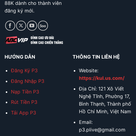
88K dành cho thành viên
đăng ký mới.
HƯỚNG DẪN
THÔNG TIN LIÊN HỆ
Đăng Ký P3
Website:
https://kul.us.com/
Đăng Nhập P3
Địa Chỉ: 121 Xô Viết
Nạp Tiền P3
Nghệ Tĩnh, Phường 17,
Rút Tiền P3
Bình Thạnh, Thành phố
Hồ Chí Minh, Việt Nam
Tải App P3
Email:
p3.plive@gmail.com