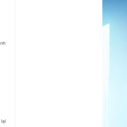
ánh
lại