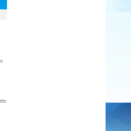
ệc
ước