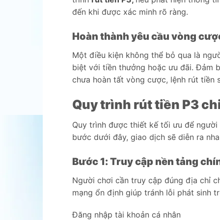
đến khi được xác minh rõ ràng.
Hoàn thành yêu cầu vòng cượ
Một điều kiện không thể bỏ qua là ngườ
biệt với tiền thưởng hoặc ưu đãi. Đảm 
chưa hoàn tất vòng cược, lệnh rút tiền
Quy trình rút tiền P3 ch
Quy trình được thiết kế tối ưu để người
bước dưới đây, giao dịch sẽ diễn ra nh
Bước 1: Truy cập nền tảng chí
Người chơi cần truy cập đúng địa chỉ c
mạng ổn định giúp tránh lỗi phát sinh tr
Đăng nhập tài khoản cá nhân