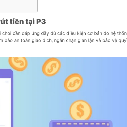
út tiền tại P3
 chơi cần đáp ứng đầy đủ các điều kiện cơ bản do hệ thố
m bảo an toàn giao dịch, ngăn chặn gian lận và bảo vệ qu