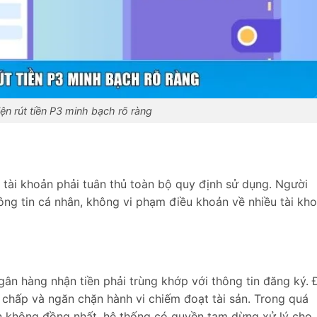
iện rút tiền P3 minh bạch rõ ràng
à tài khoản phải tuân thủ toàn bộ quy định sử dụng. Người
hông tin cá nhân, không vi phạm điều khoản về nhiều tài kh
ngân hàng nhận tiền phải trùng khớp với thông tin đăng ký.
 chấp và ngăn chặn hành vi chiếm đoạt tài sản. Trong quá
in không đồng nhất, hệ thống có quyền tạm dừng xử lý cho