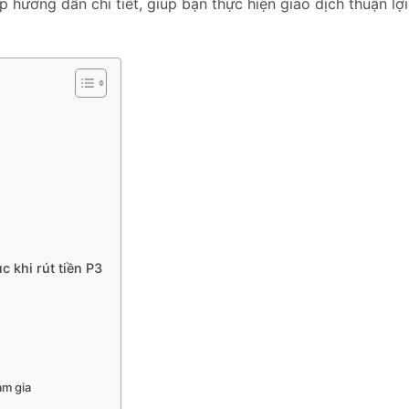
p hướng dẫn chi tiết, giúp bạn thực hiện giao dịch thuận lợi
 khi rút tiền P3
am gia