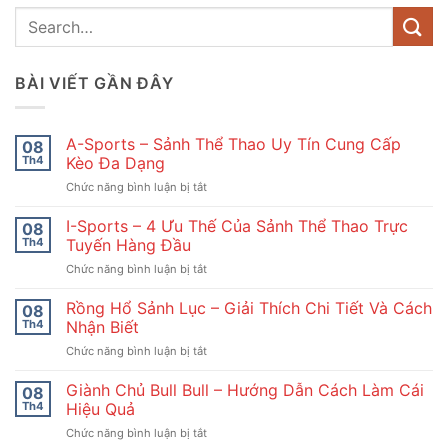
BÀI VIẾT GẦN ĐÂY
A-Sports – Sảnh Thể Thao Uy Tín Cung Cấp
08
Th4
Kèo Đa Dạng
ở
Chức năng bình luận bị tắt
A-
Sports
I-Sports – 4 Ưu Thế Của Sảnh Thể Thao Trực
08
–
Th4
Tuyến Hàng Đầu
Sảnh
ở
Chức năng bình luận bị tắt
Thể
I-
Thao
Sports
Rồng Hổ Sảnh Lục – Giải Thích Chi Tiết Và Cách
Uy
08
–
Tín
Th4
Nhận Biết
4
Cung
ở
Chức năng bình luận bị tắt
Ưu
Cấp
Rồng
Thế
Kèo
Hổ
Giành Chủ Bull Bull – Hướng Dẫn Cách Làm Cái
Của
08
Đa
Sảnh
Sảnh
Th4
Hiệu Quả
Dạng
Lục
Thể
ở
Chức năng bình luận bị tắt
–
Thao