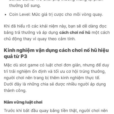
thưởng bổ sung.
Coin Level: Mức giá trị cược cho mỗi vòng quay.
Khi đã hiểu rõ các khái niệm này, bạn sẽ dễ dàng đọc
bảng trả thưởng và áp dụng
cách chơi nổ hũ
một cách
chủ động thay vì quay theo cảm tính.
Kinh nghiệm vận dụng cách chơi nổ hũ hiệu
quả từ P3
Mặc dù slot game có luật chơi đơn giản, nhưng để duy
trì trải nghiệm ổn định và tối ưu cơ hội trúng thưởng,
người chơi nên trang bị thêm kinh nghiệm thực tế.
Dưới đây là những chia sẻ được nhiều người áp dụng
thành công.
Nắm vững luật chơi
Trước khi bắt đầu quay bằng tiền thật, người chơi nên