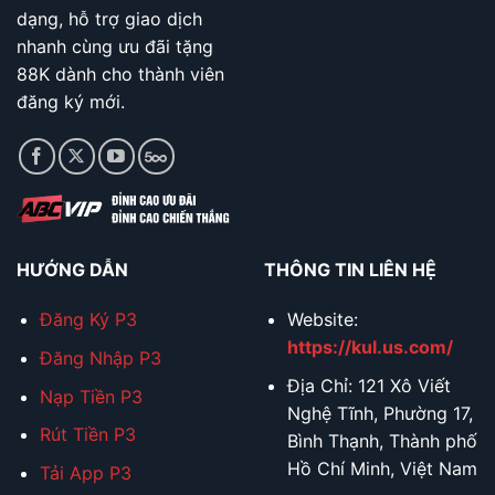
dạng, hỗ trợ giao dịch
nhanh cùng ưu đãi tặng
88K dành cho thành viên
đăng ký mới.
HƯỚNG DẪN
THÔNG TIN LIÊN HỆ
Đăng Ký P3
Website:
https://kul.us.com/
Đăng Nhập P3
Địa Chỉ: 121 Xô Viết
Nạp Tiền P3
Nghệ Tĩnh, Phường 17,
Rút Tiền P3
Bình Thạnh, Thành phố
Hồ Chí Minh, Việt Nam
Tải App P3