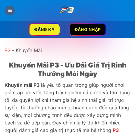
Bỏ
qua
nội
dung
ĐĂNG KÝ
ĐĂNG NHẬP
P3
-
Khuyến Mãi
Khuyến Mãi P3 - Ưu Đãi Giá Trị Rinh
Thưởng Mỗi Ngày
Khuyến mãi P3
là yếu tố quan trọng giúp người chơi
giảm áp lực vốn, tăng trải nghiệm cá cược và tận dụng
tối đa quyền lợi khi tham gia hệ sinh thái giải trí trực
tuyến. Từ thưởng chào mừng, hoàn cược đến quà tặng
sự kiện, mọi chương trình đều được xây dựng minh
bạch và dễ tiếp cận. Đây chính là lý do khiến nhiều
người đánh giá cao giá trị thực tế mà hệ thống
P3