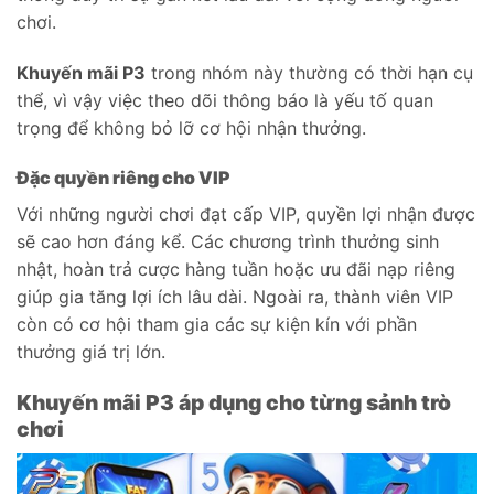
chơi.
Khuyến mãi P3
trong nhóm này thường có thời hạn cụ
thể, vì vậy việc theo dõi thông báo là yếu tố quan
trọng để không bỏ lỡ cơ hội nhận thưởng.
Đặc quyền riêng cho VIP
Với những người chơi đạt cấp VIP, quyền lợi nhận được
sẽ cao hơn đáng kể. Các chương trình thưởng sinh
nhật, hoàn trả cược hàng tuần hoặc ưu đãi nạp riêng
giúp gia tăng lợi ích lâu dài. Ngoài ra, thành viên VIP
còn có cơ hội tham gia các sự kiện kín với phần
thưởng giá trị lớn.
Khuyến mãi P3 áp dụng cho từng sảnh trò
chơi