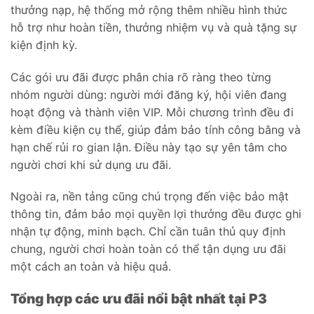
thưởng nạp, hệ thống mở rộng thêm nhiều hình thức
hỗ trợ như hoàn tiền, thưởng nhiệm vụ và quà tặng sự
kiện định kỳ.
Các gói ưu đãi được phân chia rõ ràng theo từng
nhóm người dùng: người mới đăng ký, hội viên đang
hoạt động và thành viên VIP. Mỗi chương trình đều đi
kèm điều kiện cụ thể, giúp đảm bảo tính công bằng và
hạn chế rủi ro gian lận. Điều này tạo sự yên tâm cho
người chơi khi sử dụng ưu đãi.
Ngoài ra, nền tảng cũng chú trọng đến việc bảo mật
thông tin, đảm bảo mọi quyền lợi thưởng đều được ghi
nhận tự động, minh bạch. Chỉ cần tuân thủ quy định
chung, người chơi hoàn toàn có thể tận dụng ưu đãi
một cách an toàn và hiệu quả.
Tổng hợp các ưu đãi nổi bật nhất tại P3