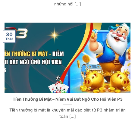
những hội [...]
30
Th12
Tiền Thưởng Bí Mật – Niềm Vui Bất Ngờ Cho Hội Viên P3
Tiền thưởng bí mật là khuyến mãi đặc biệt từ P3 nhằm tri ân
toàn [...]