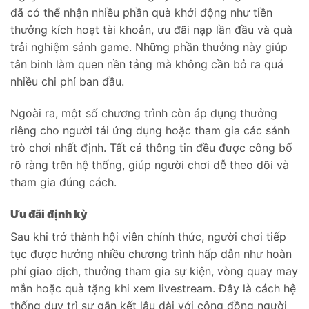
đã có thể nhận nhiều phần quà khởi động như tiền
thưởng kích hoạt tài khoản, ưu đãi nạp lần đầu và quà
trải nghiệm sảnh game. Những phần thưởng này giúp
tân binh làm quen nền tảng mà không cần bỏ ra quá
nhiều chi phí ban đầu.
Ngoài ra, một số chương trình còn áp dụng thưởng
riêng cho người tải ứng dụng hoặc tham gia các sảnh
trò chơi nhất định. Tất cả thông tin đều được công bố
rõ ràng trên hệ thống, giúp người chơi dễ theo dõi và
tham gia đúng cách.
Ưu đãi định kỳ
Sau khi trở thành hội viên chính thức, người chơi tiếp
tục được hưởng nhiều chương trình hấp dẫn như hoàn
phí giao dịch, thưởng tham gia sự kiện, vòng quay may
mắn hoặc quà tặng khi xem livestream. Đây là cách hệ
thống duy trì sự gắn kết lâu dài với cộng đồng người