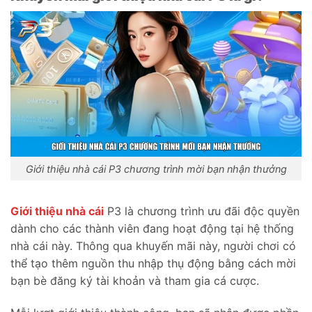
Giới thiệu nhà cái P3 chương trình mời bạn nhận thưởng
Giới thiệu nhà cái
P3 là chương trình ưu đãi độc quyền
dành cho các thành viên đang hoạt động tại hệ thống
nhà cái này. Thông qua khuyến mãi này, người chơi có
thể tạo thêm nguồn thu nhập thụ động bằng cách mời
bạn bè đăng ký tài khoản và tham gia cá cược.