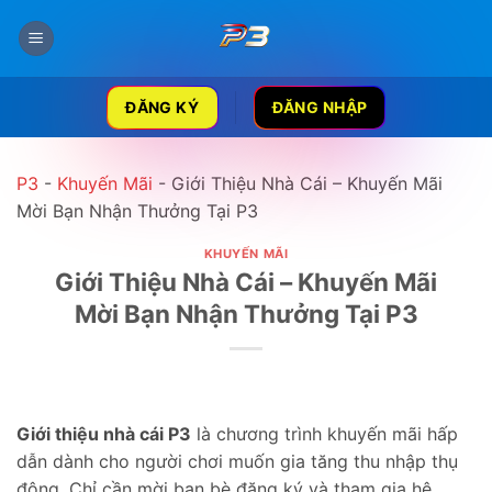
Bỏ
qua
nội
dung
ĐĂNG KÝ
ĐĂNG NHẬP
P3
-
Khuyến Mãi
-
Giới Thiệu Nhà Cái – Khuyến Mãi
Mời Bạn Nhận Thưởng Tại P3
KHUYẾN MÃI
Giới Thiệu Nhà Cái – Khuyến Mãi
Mời Bạn Nhận Thưởng Tại P3
Giới thiệu nhà cái
P3
là chương trình khuyến mãi hấp
dẫn dành cho người chơi muốn gia tăng thu nhập thụ
động. Chỉ cần mời bạn bè đăng ký và tham gia hệ