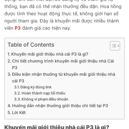
thống, bạn đã có thể nhận thưởng đều đặn. Hoa hồng
được tính theo hoạt động thực tế, không giới hạn số
người tham gia. Đây là khuyến mãi được nhiều thành
viên
P3
đánh giá cao hiện nay.
Table of Contents
Khuyến mãi giới thiệu nhà cái P3 là gì?
Chi tiết chương trình khuyến mãi giới thiệu nhà Cái
P3
Điều kiện nhận thưởng từ khuyến mãi giới thiệu nhà
cái P3
Đăng ký đúng link
Hoàn thành nạp tối thiểu
Không vi phạm điều khoản
Hướng dẫn nhận thưởng giới thiệu chi tiết tại P3
Lời Kết
Khuyến mãi giới thiệu nhà cái P3 là gì?