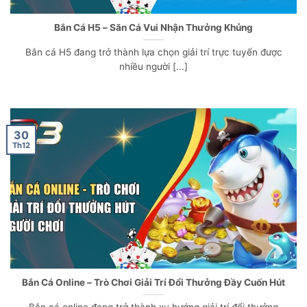
Bắn Cá H5 – Săn Cá Vui Nhận Thưởng Khủng
Bắn cá H5 đang trở thành lựa chọn giải trí trực tuyến được
nhiều người [...]
30
Th12
Bắn Cá Online – Trò Chơi Giải Trí Đổi Thưởng Đầy Cuốn Hút