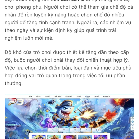
chơi phong phú. Người chơi có thể tham gia chế độ cá
nhân để rèn luyện kỹ năng hoặc chọn chế độ nhiều
người để tăng tính cạnh tranh. Ngoài ra, các nhiệm vụ
theo ngày và sự kiện định kỳ giúp quá trình trải
nghiệm luôn mới mẻ.
Độ khó của trò chơi được thiết kế tăng dần theo cấp
độ, buộc người chơi phải thay đổi chiến thuật hợp lý.
Việc lựa chọn thời điểm bắn, loại đạn và mục tiêu phù
hợp đóng vai trò quan trọng trong việc tối ưu phần
thưởng.