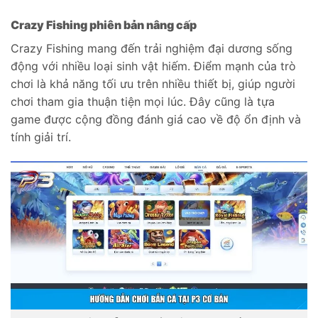
Crazy Fishing phiên bản nâng cấp
Crazy Fishing mang đến trải nghiệm đại dương sống
động với nhiều loại sinh vật hiếm. Điểm mạnh của trò
chơi là khả năng tối ưu trên nhiều thiết bị, giúp người
chơi tham gia thuận tiện mọi lúc. Đây cũng là tựa
game được cộng đồng đánh giá cao về độ ổn định và
tính giải trí.