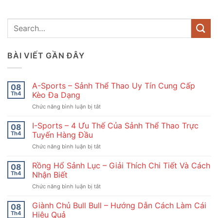
BÀI VIẾT GẦN ĐÂY
A-Sports – Sảnh Thể Thao Uy Tín Cung Cấp
08
Th4
Kèo Đa Dạng
ở
Chức năng bình luận bị tắt
A-
Sports
I-Sports – 4 Ưu Thế Của Sảnh Thể Thao Trực
08
–
Th4
Tuyến Hàng Đầu
Sảnh
ở
Chức năng bình luận bị tắt
Thể
I-
Thao
Sports
Rồng Hổ Sảnh Lục – Giải Thích Chi Tiết Và Cách
Uy
08
–
Tín
Th4
Nhận Biết
4
Cung
ở
Chức năng bình luận bị tắt
Ưu
Cấp
Rồng
Thế
Kèo
Hổ
Giành Chủ Bull Bull – Hướng Dẫn Cách Làm Cái
Của
08
Đa
Sảnh
Sảnh
Th4
Hiệu Quả
Dạng