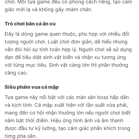
chơi. Mỗi tựa game đều có phong cách riêng, tạo cảm
giác mới lạ và không gây nhàm chán.
Trò chơi bắn cá ăn xu
Đây là dòng game quen thuộc, phù hợp với nhiều đối
tượng người chơi. Luật chơi đơn giản, dễ hiểu nhưng
vẫn đòi hỏi sự tính toán hợp lý. Người chơi sẽ sử dụng
đạn để tiêu diệt sinh vật biển và nhận xu tương ứng
với từng mục tiêu. Sinh vật càng lớn thì phần thưởng
càng cao.
Siêu phẩm vua cá mập
Tựa game này nổi bật với các màn săn boss hấp dẫn
và kịch tính. Cá mập xuất hiện với tần suất vừa phải,
mang đến cơ hội nhận thưởng lớn nếu người chơi biết
nắm bắt thời điểm. Hiệu ứng hình ảnh và âm thanh
được đầu tư kỹ lưỡng, tạo cảm giác phấn khích trong
từng pha săn.