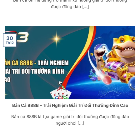
Bắn cá online đang trở thành xu hướng giải trí đổi thưởng
được đông đảo [...]
30
Th12
Bắn Cá 888B – Trải Nghiệm Giải Trí Đổi Thưởng Đỉnh Cao
Bắn cá 888B là tựa game giải trí đổi thưởng được đông đảo
người chơi [...]