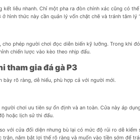
 kết liễu nhanh. Chỉ một pha ra đòn chính xác cũng có thể 
3
ở hình thức này cần quản lý vốn chặt chẽ và tránh tâm lý 
 cho phép người chơi đọc diễn biến kỹ lưỡng. Trong khi đó,
hỉnh chiến lược vào kèo theo nhịp đấu.
hi tham gia đá gà P3
h bày rõ ràng, dễ hiểu, phù hợp cả với người mới.
người chơi ưu tiên sự ổn định và an toàn. Cửa này áp dụn
ộ hoặc lịch sử thi đấu.
o với cửa đối diện nhưng bù lại có mức độ rủi ro dễ kiểm 
c trận, nắm bắt lợi thế rõ ràng và muốn vào tiền sớm để tr