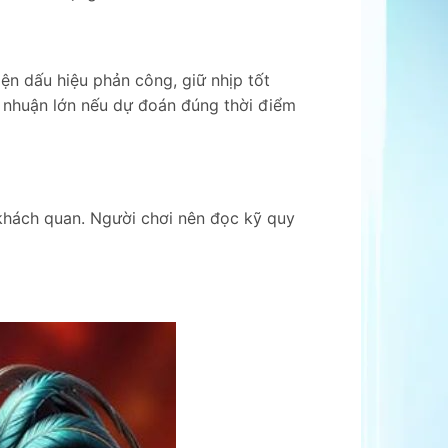
ện dấu hiệu phản công, giữ nhịp tốt
i nhuận lớn nếu dự đoán đúng thời điểm
 khách quan. Người chơi nên đọc kỹ quy