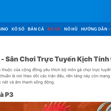
INO
XỔ SỐ
BẮN CÁ
ĐÁ GÀ
NỔ HŨ
HƯỚNG DẪN
 - Sân Chơi Trực Tuyến Kịch Tính
 thuộc của cộng đồng yêu thích bộ môn gà chọi trực tuyến
thuần là nơi theo dõi các trận đấu, nền tảng này còn mang
ắc nét và âm thanh sống động.
à P3