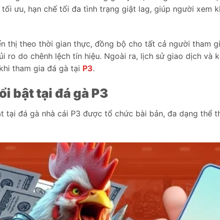
tối ưu, hạn chế tối đa tình trạng giật lag, giúp người xem
ển thị theo thời gian thực, đồng bộ cho tất cả người tham 
i ro do chênh lệch tín hiệu. Ngoài ra, lịch sử giao dịch và 
khi tham gia đá gà tại
P3
.
i bật tại đá gà P3
ật tại đá gà nhà cái P3 được tổ chức bài bản, đa dạng thể t