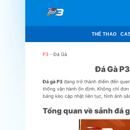
Bỏ
qua
nội
dung
THỂ THAO
CAS
P3
-
Đá Gà
Đá Gà P3
Đá gà P3
đang trở thành điểm đến quen
thống vận hành ổn định. Không chỉ đơn 
bảng kèo cập nhật liên tục, hình ảnh s
Tổng quan về sảnh đá g