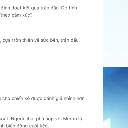
định đoạt kết quả trận đấu. Do tính
“theo cảm xúc”.
 cựa tròn thiên về sức bền, trận đấu
g cho chiến kê được đánh giá nhỉnh hơn
soát. Người chơi phù hợp với Meron là
ánh biến động cuối kèo.