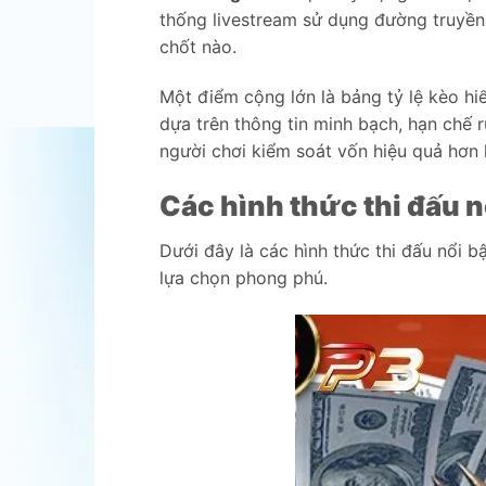
thống livestream sử dụng đường truyền 
chốt nào.
Một điểm cộng lớn là bảng tỷ lệ kèo hi
dựa trên thông tin minh bạch, hạn chế rủ
người chơi kiểm soát vốn hiệu quả hơn 
Các hình thức thi đấu nổ
Dưới đây là các hình thức thi đấu nổi b
lựa chọn phong phú.