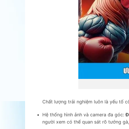
Chất lượng trải nghiệm luôn là yếu tố c
Hệ thống hình ảnh và camera đa góc:
Đ
người xem có thể quan sát rõ tướng gà,