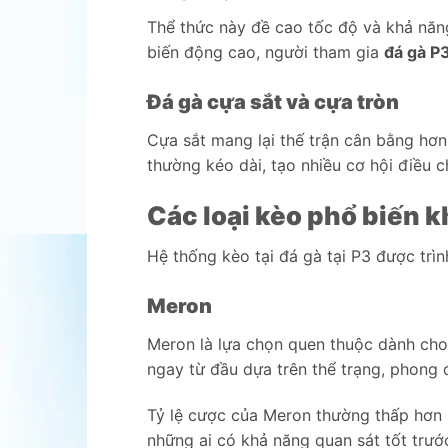
Thể thức này đề cao tốc độ và khả năng
biến động cao, người tham gia
đá gà P
Đá gà cựa sắt và cựa tròn
Cựa sắt mang lại thế trận cân bằng hơn,
thường kéo dài, tạo nhiều cơ hội điều c
Các loại kèo phổ biến k
Hệ thống kèo tại đá gà tại P3 được trìn
Meron
Meron là lựa chọn quen thuộc dành cho 
ngay từ đầu dựa trên thể trạng, phong đ
Tỷ lệ cược của Meron thường thấp hơn s
những ai có khả năng quan sát tốt trướ