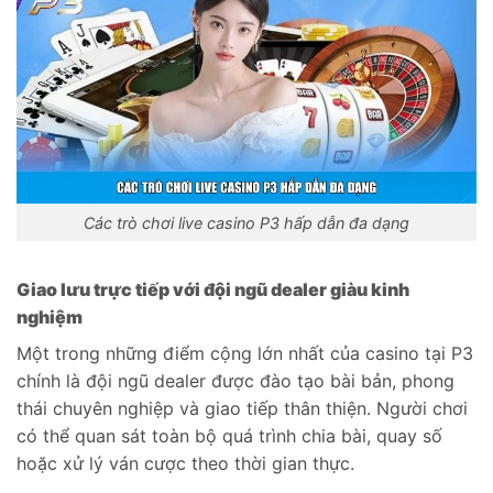
Các trò chơi live casino P3 hấp dẫn đa dạng
Giao lưu trực tiếp với đội ngũ dealer giàu kinh
nghiệm
Một trong những điểm cộng lớn nhất của casino tại P3
chính là đội ngũ dealer được đào tạo bài bản, phong
thái chuyên nghiệp và giao tiếp thân thiện. Người chơi
có thể quan sát toàn bộ quá trình chia bài, quay số
hoặc xử lý ván cược theo thời gian thực.