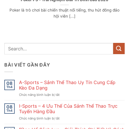
Poker là trò chơi bài chiến thuật nổi tiếng, thu hút đông đảo
hội viên [...]
BÀI VIẾT GẦN ĐÂY
A-Sports – Sảnh Thể Thao Uy Tín Cung Cấp
08
Th4
Kèo Đa Dạng
ở
Chức năng bình luận bị tắt
A-
Sports
I-Sports – 4 Ưu Thế Của Sảnh Thể Thao Trực
08
–
Th4
Tuyến Hàng Đầu
Sảnh
ở
Chức năng bình luận bị tắt
Thể
I-
Thao
Sports
Uy