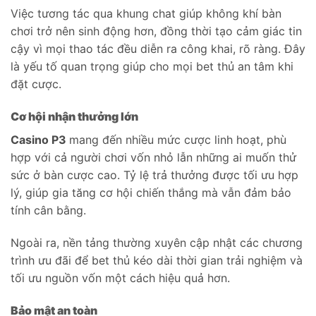
Việc tương tác qua khung chat giúp không khí bàn
chơi trở nên sinh động hơn, đồng thời tạo cảm giác tin
cậy vì mọi thao tác đều diễn ra công khai, rõ ràng. Đây
là yếu tố quan trọng giúp cho mọi bet thủ an tâm khi
đặt cược.
Cơ hội nhận thưởng lớn
Casino P3
mang đến nhiều mức cược linh hoạt, phù
hợp với cả người chơi vốn nhỏ lẫn những ai muốn thử
sức ở bàn cược cao. Tỷ lệ trả thưởng được tối ưu hợp
lý, giúp gia tăng cơ hội chiến thắng mà vẫn đảm bảo
tính cân bằng.
Ngoài ra, nền tảng thường xuyên cập nhật các chương
trình ưu đãi để bet thủ kéo dài thời gian trải nghiệm và
tối ưu nguồn vốn một cách hiệu quả hơn.
Bảo mật an toàn