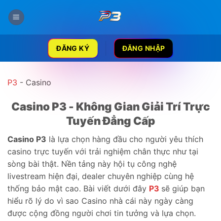
Bỏ
qua
nội
dung
ĐĂNG KÝ
ĐĂNG NHẬP
P3
-
Casino
Casino P3 - Không Gian Giải Trí Trực
Tuyến Đẳng Cấp
Casino P3
là lựa chọn hàng đầu cho người yêu thích
casino trực tuyến với trải nghiệm chân thực như tại
sòng bài thật. Nền tảng này hội tụ công nghệ
livestream hiện đại, dealer chuyên nghiệp cùng hệ
thống bảo mật cao. Bài viết dưới đây
P3
sẽ giúp bạn
hiểu rõ lý do vì sao Casino nhà cái này ngày càng
được cộng đồng người chơi tin tưởng và lựa chọn.