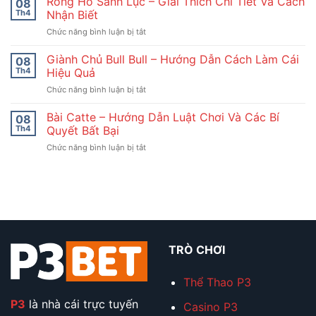
Rồng Hổ Sảnh Lục – Giải Thích Chi Tiết Và Cách
08
–
Tín
Th4
Nhận Biết
4
Cung
ở
Chức năng bình luận bị tắt
Ưu
Cấp
Rồng
Thế
Kèo
Hổ
Giành Chủ Bull Bull – Hướng Dẫn Cách Làm Cái
Của
08
Đa
Sảnh
Sảnh
Th4
Hiệu Quả
Dạng
Lục
Thể
ở
Chức năng bình luận bị tắt
–
Thao
Giành
Giải
Trực
Chủ
Bài Catte – Hướng Dẫn Luật Chơi Và Các Bí
Thích
08
Tuyến
Bull
Chi
Th4
Quyết Bất Bại
Hàng
Bull
Tiết
Đầu
ở
Chức năng bình luận bị tắt
–
Và
Bài
Hướng
Cách
Catte
Dẫn
Nhận
–
Cách
Biết
Hướng
Làm
Dẫn
Cái
Luật
Hiệu
Chơi
Quả
Và
TRÒ CHƠI
Các
Bí
Quyết
Thể Thao P3
Bất
P3
là nhà cái trực tuyến
Bại
Casino P3