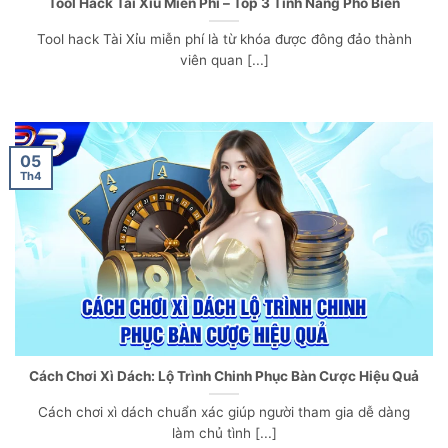
Tool Hack Tài Xỉu Miễn Phí – Top 3 Tính Năng Phổ Biến
Tool hack Tài Xỉu miễn phí là từ khóa được đông đảo thành
viên quan [...]
05
Th4
Cách Chơi Xì Dách: Lộ Trình Chinh Phục Bàn Cược Hiệu Quả
Cách chơi xì dách chuẩn xác giúp người tham gia dễ dàng
làm chủ tình [...]