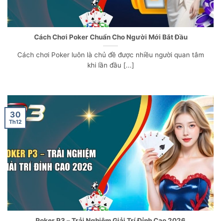
Cách Chơi Poker Chuẩn Cho Người Mới Bắt Đầu
Cách chơi Poker luôn là chủ đề được nhiều người quan tâm
khi lần đầu [...]
30
Th12
Poker P3 – Trải Nghiệm Giải Trí Đỉnh Cao 2026