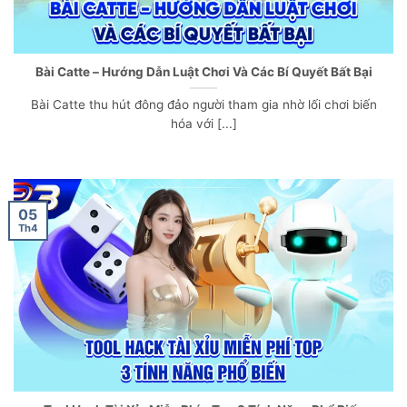
Bài Catte – Hướng Dẫn Luật Chơi Và Các Bí Quyết Bất Bại
Bài Catte thu hút đông đảo người tham gia nhờ lối chơi biến
hóa với [...]
05
Th4