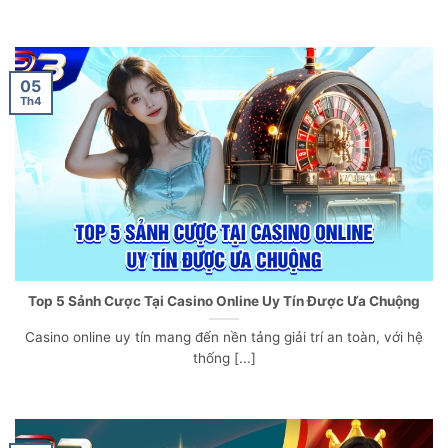
05
Th4
Top 5 Sảnh Cược Tại Casino Online Uy Tín Được Ưa Chuộng
Casino online uy tín mang đến nền tảng giải trí an toàn, với hệ
thống [...]