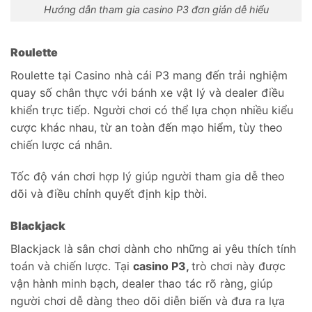
Hướng dẫn tham gia casino P3 đơn giản dễ hiểu
Roulette
Roulette tại Casino nhà cái P3 mang đến trải nghiệm
quay số chân thực với bánh xe vật lý và dealer điều
khiển trực tiếp. Người chơi có thể lựa chọn nhiều kiểu
cược khác nhau, từ an toàn đến mạo hiểm, tùy theo
chiến lược cá nhân.
Tốc độ ván chơi hợp lý giúp người tham gia dễ theo
dõi và điều chỉnh quyết định kịp thời.
Blackjack
Blackjack là sân chơi dành cho những ai yêu thích tính
toán và chiến lược. Tại
casino P3,
trò chơi này được
vận hành minh bạch, dealer thao tác rõ ràng, giúp
người chơi dễ dàng theo dõi diễn biến và đưa ra lựa