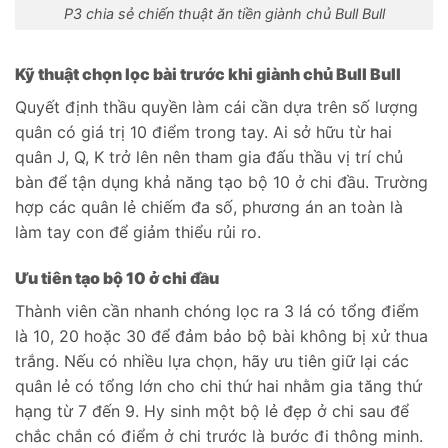
P3 chia sẻ chiến thuật ăn tiền giành chủ Bull Bull
Kỹ thuật chọn lọc bài trước khi giành chủ Bull Bull
Quyết định thầu quyền làm cái cần dựa trên số lượng
quân có giá trị 10 điểm trong tay. Ai sở hữu từ hai
quân J, Q, K trở lên nên tham gia đấu thầu vị trí chủ
bàn để tận dụng khả năng tạo bộ 10 ở chi đầu. Trường
hợp các quân lẻ chiếm đa số, phương án an toàn là
làm tay con để giảm thiểu rủi ro.
Ưu tiên tạo bộ 10 ở chi đầu
Thành viên cần nhanh chóng lọc ra 3 lá có tổng điểm
là 10, 20 hoặc 30 để đảm bảo bộ bài không bị xử thua
trắng. Nếu có nhiều lựa chọn, hãy ưu tiên giữ lại các
quân lẻ có tổng lớn cho chi thứ hai nhằm gia tăng thứ
hạng từ 7 đến 9. Hy sinh một bộ lẻ đẹp ở chi sau để
chắc chắn có điểm ở chi trước là bước đi thông minh.