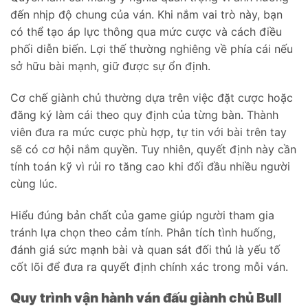
đến nhịp độ chung của ván. Khi nắm vai trò này, bạn
có thể tạo áp lực thông qua mức cược và cách điều
phối diễn biến. Lợi thế thường nghiêng về phía cái nếu
sở hữu bài mạnh, giữ được sự ổn định.
Cơ chế giành chủ thường dựa trên việc đặt cược hoặc
đăng ký làm cái theo quy định của từng bàn. Thành
viên đưa ra mức cược phù hợp, tự tin với bài trên tay
sẽ có cơ hội nắm quyền. Tuy nhiên, quyết định này cần
tính toán kỹ vì rủi ro tăng cao khi đối đầu nhiều người
cùng lúc.
Hiểu đúng bản chất của game giúp người tham gia
tránh lựa chọn theo cảm tính. Phân tích tình huống,
đánh giá sức mạnh bài và quan sát đối thủ là yếu tố
cốt lõi để đưa ra quyết định chính xác trong mỗi ván.
Quy trình vận hành ván đấu giành chủ Bull