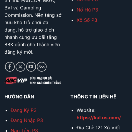
tín như PAGCOR, MGA,
BVI và Gambling
Nổ Hũ P3
Commission. Nền tảng sở
Xổ Số P3
hữu kho trò chơi đa
dạng, hỗ trợ giao dịch
nhanh cùng ưu đãi tặng
88K dành cho thành viên
đăng ký mới.
HƯỚNG DẪN
THÔNG TIN LIÊN HỆ
Đăng Ký P3
Website:
https://kul.us.com/
Đăng Nhập P3
Địa Chỉ: 121 Xô Viết
Nạp Tiền P3