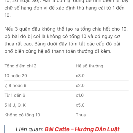
10, 20 hoặc 30). Hai lá còn lại dùng để tính điểm lẻ, lấy
chữ số hàng đơn vị để xác định thứ hạng cái từ 1 đến
10.
Nếu 3 quân đầu không thể tạo ra tổng chia hết cho 10,
bộ bài đó bị coi là không có tổng 10 và có nguy cơ
thua rất cao. Bảng dưới đây tóm tắt các cấp độ bài
phổ biến cùng hệ số thanh toán thưởng đi kèm.
Tổng điểm chi 2
Hệ số thưởng
10 hoặc 20
x3.0
7, 8 hoặc 9
x2.0
Từ 1 đến 6
x1.0
5 lá J, Q, K
x5.0
Không có tổng 10
Thua
Liên quan:
Bài Catte – Hướng Dẫn Luật