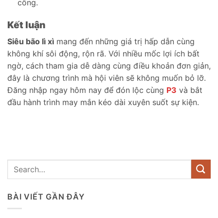
công.
Kết luận
Siêu bão lì xì
mang đến những giá trị hấp dẫn cùng
không khí sôi động, rộn rã. Với nhiều mốc lợi ích bất
ngờ, cách tham gia dễ dàng cùng điều khoản đơn giản,
đây là chương trình mà hội viên sẽ không muốn bỏ lỡ.
Đăng nhập ngay hôm nay để đón lộc cùng
P3
và bắt
đầu hành trình may mắn kéo dài xuyên suốt sự kiện.
BÀI VIẾT GẦN ĐÂY