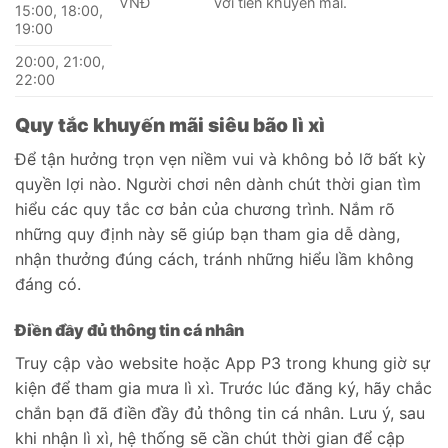
VNĐ
với tiền khuyến mãi.
15:00, 18:00,
19:00
20:00, 21:00,
22:00
Quy tắc khuyến mãi siêu bão lì xì
Để tận hưởng trọn vẹn niềm vui và không bỏ lỡ bất kỳ
quyền lợi nào. Người chơi nên dành chút thời gian tìm
hiểu các quy tắc cơ bản của chương trình. Nắm rõ
những quy định này sẽ giúp bạn tham gia dễ dàng,
nhận thưởng đúng cách, tránh những hiểu lầm không
đáng có.
Điền đầy đủ thông tin cá nhân
Truy cập vào website hoặc App P3 trong khung giờ sự
kiện để tham gia mưa lì xì. Trước lúc đăng ký, hãy chắc
chắn bạn đã điền đầy đủ thông tin cá nhân. Lưu ý, sau
khi nhận lì xì, hệ thống sẽ cần chút thời gian để cập