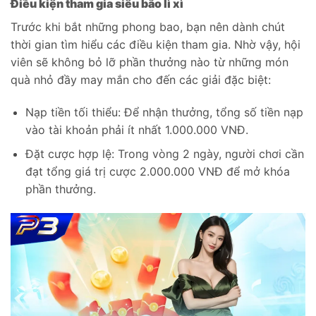
Điều kiện tham gia siêu bão lì xì
Trước khi bắt những phong bao, bạn nên dành chút
thời gian tìm hiểu các điều kiện tham gia. Nhờ vậy, hội
viên sẽ không bỏ lỡ phần thưởng nào từ những món
quà nhỏ đầy may mắn cho đến các giải đặc biệt:
Nạp tiền tối thiểu: Để nhận thưởng, tổng số tiền nạp
vào tài khoản phải ít nhất 1.000.000 VNĐ.
Đặt cược hợp lệ: Trong vòng 2 ngày, người chơi cần
đạt tổng giá trị cược 2.000.000 VNĐ để mở khóa
phần thưởng.