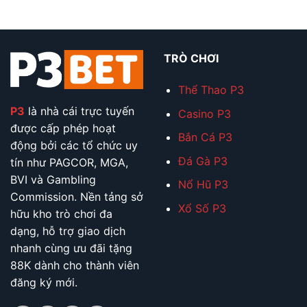
Hướng
Làm
Dẫn
Cái
Luật
Hiệu
Chơi
Quả
Và
TRÒ CHƠI
Các
Bí
Quyết
Thể Thao P3
Bất
P3
là nhà cái trực tuyến
Bại
Casino P3
được cấp phép hoạt
Bắn Cá P3
động bởi các tổ chức uy
Đá Gà P3
tín như PAGCOR, MGA,
BVI và Gambling
Nổ Hũ P3
Commission. Nền tảng sở
Xổ Số P3
hữu kho trò chơi đa
dạng, hỗ trợ giao dịch
nhanh cùng ưu đãi tặng
88K dành cho thành viên
đăng ký mới.