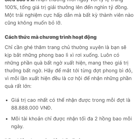
100%, tổng giá trị giải thưởng lên đến nghìn tỷ đồng.
Một trải nghiệm cực hấp dẫn mà bất kỳ thành viên nào
cũng không muốn bỏ lỡ.
Cách thức mà chương trình hoạt động
Chỉ cần ghé thăm trang chủ thường xuyên là bạn sẽ
kịp bắt những phong bao lì xì rơi xuống. Luôn có
những phần quà bất ngờ xuất hiện, mang theo giá trị
thưởng bất ngờ. Hãy để mắt tới từng đợt phong bì đỏ,
vì mỗi lần xuất hiện đều là cơ hội để nhận những phần
quà rất lớn:
Giá trị cao nhất có thể nhận được trong mỗi đợt là
88.888.000 VNĐ.
Mỗi tài khoản chỉ được nhận tối đa 2 hồng bao mỗi
ngày.