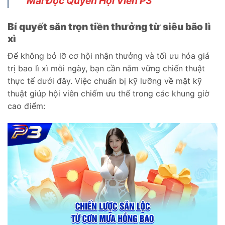
Mãi Độc Quyền Hội Viên P3
Bí quyết săn trọn tiền thưởng từ siêu bão lì
xì
Để không bỏ lỡ cơ hội nhận thưởng và tối ưu hóa giá
trị bao lì xì mỗi ngày, bạn cần nắm vững chiến thuật
thực tế dưới đây. Việc chuẩn bị kỹ lưỡng về mặt kỹ
thuật giúp hội viên chiếm ưu thế trong các khung giờ
cao điểm: