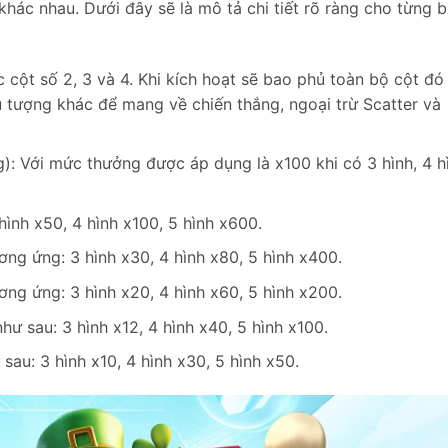
ác nhau. Dưới đây sẽ là mô tả chi tiết rõ ràng cho từng b
ác cột số 2, 3 và 4. Khi kích hoạt sẽ bao phủ toàn bộ cột đó
u tượng khác để mang về chiến thắng, ngoại trừ Scatter và
): Với mức thưởng được áp dụng là x100 khi có 3 hình, 4 h
hình x50, 4 hình x100, 5 hình x600.
ng ứng: 3 hình x30, 4 hình x80, 5 hình x400.
ng ứng: 3 hình x20, 4 hình x60, 5 hình x200.
hư sau: 3 hình x12, 4 hình x40, 5 hình x100.
 sau: 3 hình x10, 4 hình x30, 5 hình x50.