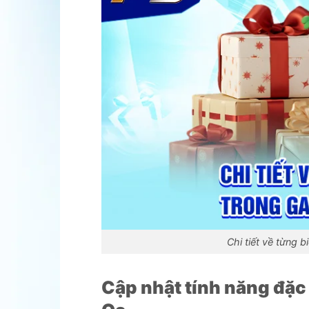
Chi tiết về từng
Cập nhật tính năng đặc 