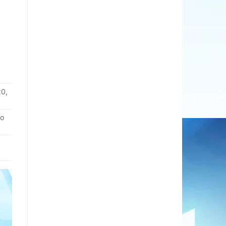
20,
ho