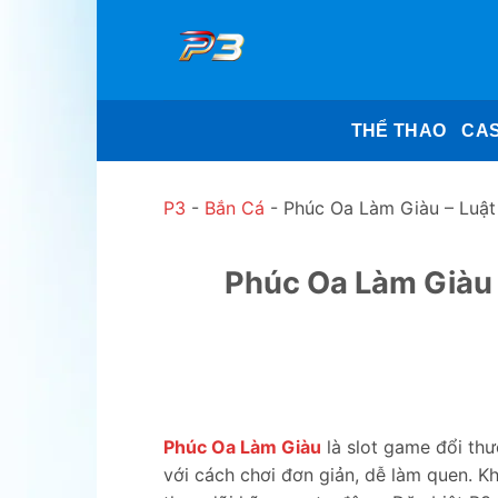
Bỏ
qua
nội
dung
THỂ THAO
CAS
P3
-
Bắn Cá
-
Phúc Oa Làm Giàu – Luật
Phúc Oa Làm Giàu 
Phúc Oa Làm Giàu
là slot game đổi th
với cách chơi đơn giản, dễ làm quen. Kh