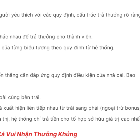
gười yêu thích với các quy định, cấu trúc trả thưởng rõ ràn
ác nhau để trả thưởng cho thành viên.
 của từng biểu tượng theo quy định từ hệ thống.
n thắng cần đáp ứng quy định điều kiện của nhà cái. Bao
ài cùng bên trái.
xuất hiện liên tiếp nhau từ trái sang phải (ngoại trừ bonus
hị, hệ thống chỉ trả tiền cho tổ hợp sở hữu giá trị cao nhấ
 Cá Vui Nhận Thưởng Khủng