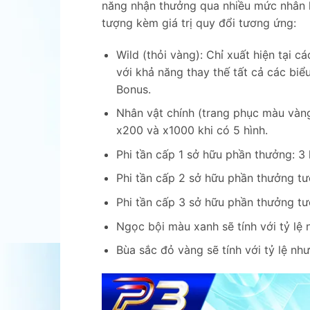
năng nhận thưởng qua nhiều mức nhân kh
tượng kèm giá trị quy đổi tương ứng:
Wild (thỏi vàng): Chỉ xuất hiện tại c
với khả năng thay thế tất cả các biể
Bonus.
Nhân vật chính (trang phục màu vàng
x200 và x1000 khi có 5 hình.
Phi tần cấp 1 sở hữu phần thưởng: 3 
Phi tần cấp 2 sở hữu phần thưởng tươ
Phi tần cấp 3 sở hữu phần thưởng tươ
Ngọc bội màu xanh sẽ tính với tỷ lệ n
Bùa sắc đỏ vàng sẽ tính với tỷ lệ như