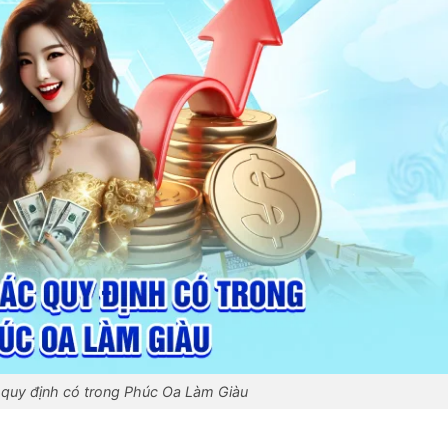
c quy định có trong Phúc Oa Làm Giàu