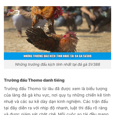
Những trường đấu kịch tính nhất tại đá gà SV388
Trường đấu Thomo danh tiếng
Trường đấu Thomo từ lâu đã được xem là biểu tượng
của làng đá gà khu vực, nơi quy tụ những chiến kê tinh
nhuệ và các sư kê dày dạn kinh nghiệm. Các trận đấu
tại đây diễn ra với nhịp độ nhanh, luật thi đấu rõ ràng
và được giám sát chặt chẽ. Mỗi cuộc so tài đều mang