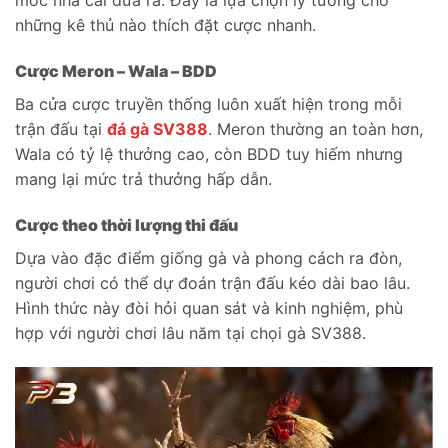
mốc nhà cái đưa ra. Đây là lựa chọn lý tưởng cho
những kê thủ nào thích đặt cược nhanh.
Cược Meron – Wala – BDD
Ba cửa cược truyền thống luôn xuất hiện trong mỗi
trận đấu tại
đá gà SV388
. Meron thường an toàn hơn,
Wala có tỷ lệ thưởng cao, còn BDD tuy hiếm nhưng
mang lại mức trả thưởng hấp dẫn.
Cược theo thời lượng thi đấu
Dựa vào đặc điểm giống gà và phong cách ra đòn,
người chơi có thể dự đoán trận đấu kéo dài bao lâu.
Hình thức này đòi hỏi quan sát và kinh nghiệm, phù
hợp với người chơi lâu năm tại chọi gà SV388.