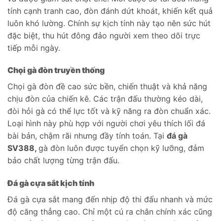
tính cạnh tranh cao, đòn đánh dứt khoát, khiến kết quả
luôn khó lường. Chính sự kịch tính này tạo nên sức hút
đặc biệt, thu hút đông đảo người xem theo dõi trực
tiếp mỗi ngày.
Chọi gà đòn truyền thống
Chọi gà đòn đề cao sức bền, chiến thuật và khả năng
chịu đòn của chiến kê. Các trận đấu thường kéo dài,
đòi hỏi gà có thể lực tốt và kỹ năng ra đòn chuẩn xác.
Loại hình này phù hợp với người chơi yêu thích lối đá
bài bản, chậm rãi nhưng đầy tính toán. Tại
đá gà
SV388,
gà đòn luôn được tuyển chọn kỹ lưỡng, đảm
bảo chất lượng từng trận đấu.
Đá gà cựa sắt kịch tính
Đá gà cựa sắt mang đến nhịp độ thi đấu nhanh và mức
độ căng thẳng cao. Chỉ một cú ra chân chính xác cũng