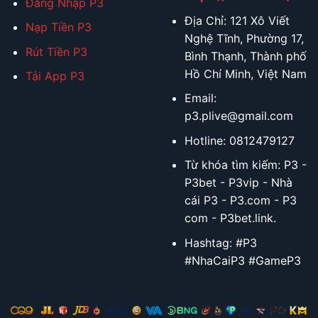
Đăng Nhập P3
Địa Chỉ: 121 Xô Viết
Nạp Tiền P3
Nghệ Tĩnh, Phường 17,
Rút Tiền P3
Bình Thạnh, Thành phố
Hồ Chí Minh, Việt Nam
Tải App P3
Email:
p3.plive@gmail.com
Hotline: 0812479127
Từ khóa tìm kiếm: P3 -
P3bet - P3vip - Nhà
cái P3 - P3.com - P3
com - P3bet.link.
Hashtag:
#P3
#NhaCaiP3 #GameP3