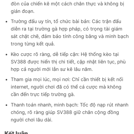
đòn của chiến kê một cách chân thực và không bị
gián đoạn.
Trường đấu uy tín, tổ chức bài bản: Các trận đấu
diễn ra tại trường gà hợp pháp, có trọng tài giám
sát chặt chẽ, đảm bảo tính công bằng và minh bạch
trong từng kết quả.
Kèo cược rõ ràng, dễ tiếp cận: Hệ thống kèo tại
SV388 được hiển thị chi tiết, cập nhật liên tục, phù
hợp cả người mới lẫn sư kê lâu năm.
Tham gia mọi lúc, mọi nơi: Chỉ cần thiết bị kết nối
internet, người chơi đã có thể cá cược mà không
cần đến trực tiếp trường gà.
Thanh toán nhanh, minh bạch: Tốc độ nạp rút nhanh
chóng, rõ ràng giúp SV388 giữ chân cộng đồng
người chơi lâu dài.
Kết luận