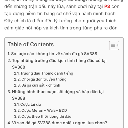
đến những trận đấu nảy lửa, sảnh chơi này tại
P3
còn
tạo dựng niềm tin bằng cơ chế vận hành minh bạch.
Đây chính là điểm đến lý tưởng cho người yêu thích
cảm giác hồi hộp và kịch tính trong từng pha ra đòn.
Table of Contents
Sơ lược các thông tin về sảnh đá gà SV388
Top những trường đấu kịch tính hàng đầu có tại
SV388
Trường đấu Thomo danh tiếng
Chọi gà đòn truyền thống
Đá gà cựa sắt kịch tính
Những hình thức cược sôi động và hấp dẫn tại
SV388
Cược tài xỉu
Cược Meron – Wala – BDD
Cược theo thời lượng thi đấu
Vì sao đá gà SV388 được nhiều người lựa chọn?