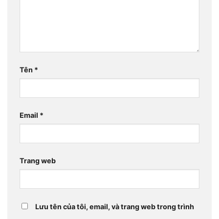
Tên
*
Email
*
Trang web
Lưu tên của tôi, email, và trang web trong trình